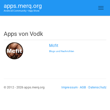
apps.merq.org
Android Community • App Store
Apps von Vodk
Mcfit
Blogs und Nachrichten
© 2012 - 2026 apps.merq.org
Impressum
·
AGB
·
Datenschutz