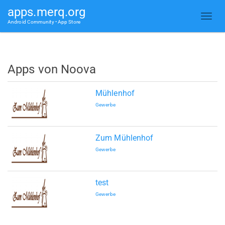
apps.merq.org
Android Community • App Store
Apps von Noova
Mühlenhof
Gewerbe
Zum Mühlenhof
Gewerbe
test
Gewerbe