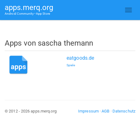
apps.merq.org
Android Community • App Store
Apps von sascha themann
eatgoods.de
Spiele
© 2012 - 2026 apps.merq.org
Impressum
·
AGB
·
Datenschutz