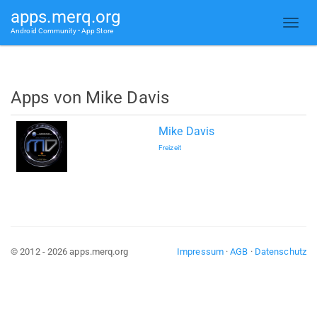
apps.merq.org
Android Community • App Store
Apps von Mike Davis
Mike Davis
Freizeit
© 2012 - 2026 apps.merq.org
Impressum
·
AGB
·
Datenschutz