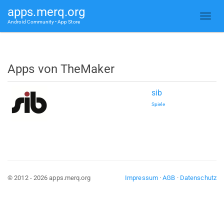
apps.merq.org
Android Community • App Store
Apps von TheMaker
sib
Spiele
© 2012 - 2026 apps.merq.org
Impressum
·
AGB
·
Datenschutz