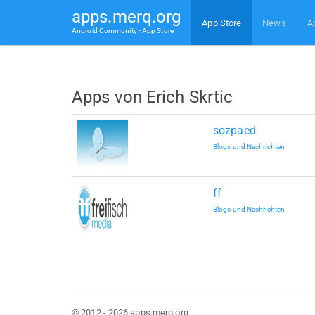
apps.merq.org
App Store
News
A
Android Community • App Store
Apps von Erich Skrtic
sozpaed
Blogs und Nachrichten
ff
Blogs und Nachrichten
© 2012 - 2026 apps.merq.org