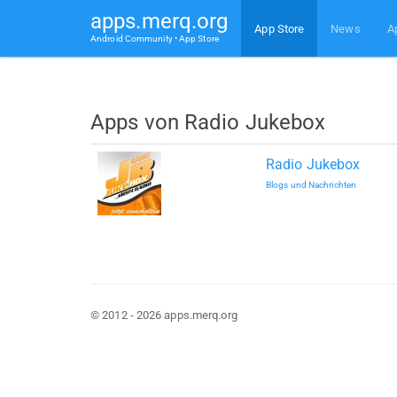
apps.merq.org
App Store
News
A
Android Community • App Store
Apps von Radio Jukebox
Radio Jukebox
Blogs und Nachrichten
© 2012 - 2026 apps.merq.org