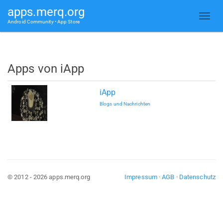
apps.merq.org
Android Community • App Store
Apps von iApp
iApp
Blogs und Nachrichten
© 2012 - 2026 apps.merq.org
Impressum
·
AGB
·
Datenschutz