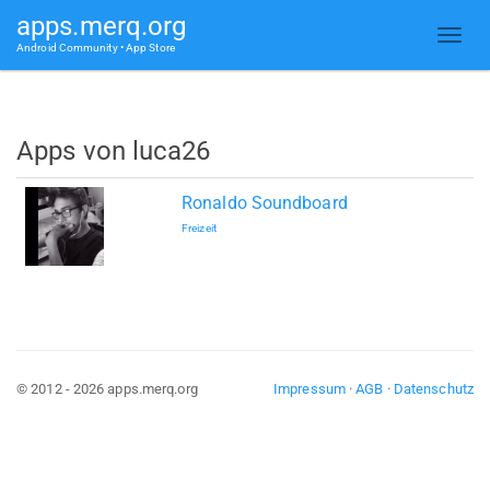
apps.merq.org
Android Community • App Store
Apps von luca26
Ronaldo Soundboard
Freizeit
© 2012 - 2026 apps.merq.org
Impressum
·
AGB
·
Datenschutz