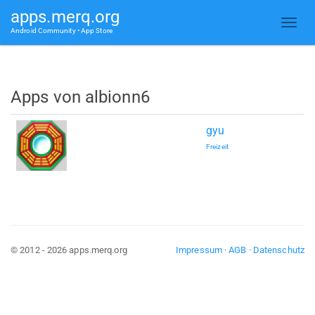
apps.merq.org
Android Community • App Store
Apps von albionn6
gyu
Freizeit
© 2012 - 2026 apps.merq.org
Impressum
·
AGB
·
Datenschutz