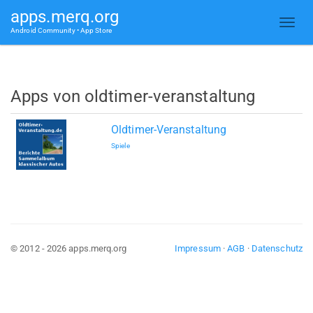
apps.merq.org
Android Community • App Store
Apps von oldtimer-veranstaltung
Oldtimer-Veranstaltung
Spiele
© 2012 - 2026 apps.merq.org
Impressum
·
AGB
·
Datenschutz