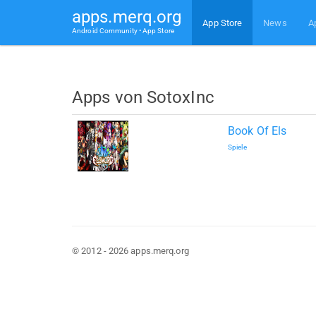
apps.merq.org
App Store
News
A
Android Community • App Store
Apps von SotoxInc
Book Of Els
Spiele
© 2012 - 2026 apps.merq.org