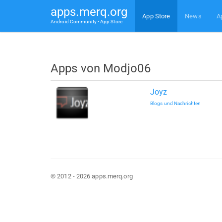
apps.merq.org
App Store
News
A
Android Community • App Store
Apps von Modjo06
Joyz
Blogs und Nachrichten
© 2012 - 2026 apps.merq.org