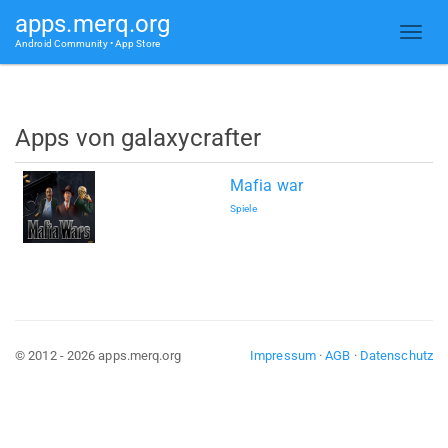
apps.merq.org
Android Community • App Store
Apps von galaxycrafter
Mafia war
Spiele
© 2012 - 2026 apps.merq.org
Impressum
·
AGB
·
Datenschutz