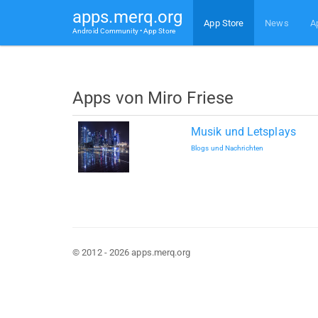
apps.merq.org
App Store
News
A
Android Community • App Store
Apps von Miro Friese
Musik und Letsplays
Blogs und Nachrichten
© 2012 - 2026 apps.merq.org