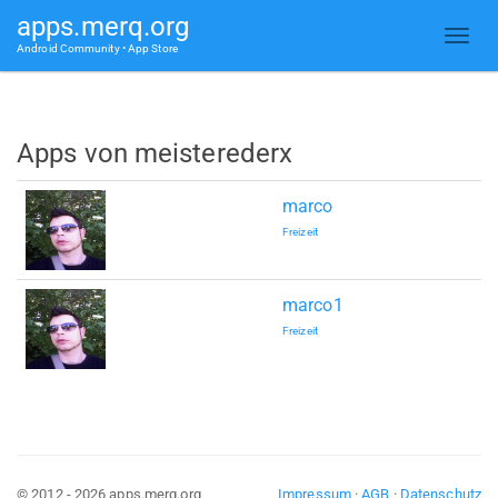
apps.merq.org
Android Community • App Store
Apps von meisterederx
marco
Freizeit
marco1
Freizeit
© 2012 - 2026 apps.merq.org
Impressum
·
AGB
·
Datenschutz