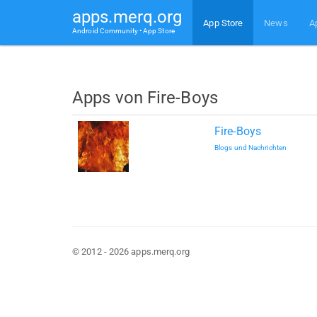
apps.merq.org
App Store
News
A
Android Community • App Store
Apps von Fire-Boys
Fire-Boys
Blogs und Nachrichten
© 2012 - 2026 apps.merq.org