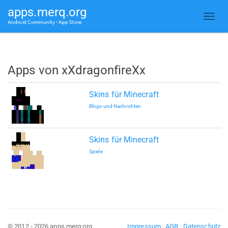
apps.merq.org
Android Community • App Store
Apps von xXdragonfireXx
Skins für Minecraft
Blogs und Nachrichten
Skins für Minecraft
Spiele
© 2012 - 2026 apps.merq.org
Impressum
·
AGB
·
Datenschutz