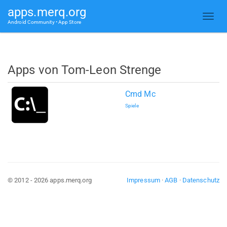
apps.merq.org
Android Community • App Store
Apps von Tom-Leon Strenge
Cmd Mc
Spiele
© 2012 - 2026 apps.merq.org
Impressum
·
AGB
·
Datenschutz