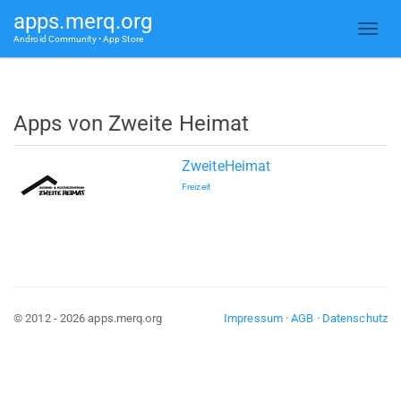
apps.merq.org
Android Community • App Store
Apps von Zweite Heimat
ZweiteHeimat
Freizeit
© 2012 - 2026 apps.merq.org
Impressum
·
AGB
·
Datenschutz