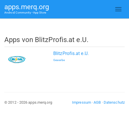
apps.merq.org
Android Community • App Store
Apps von BlitzProfis.at e.U.
BlitzProfis.at e.U.
Gewerbe
© 2012 - 2026 apps.merq.org
Impressum
·
AGB
·
Datenschutz