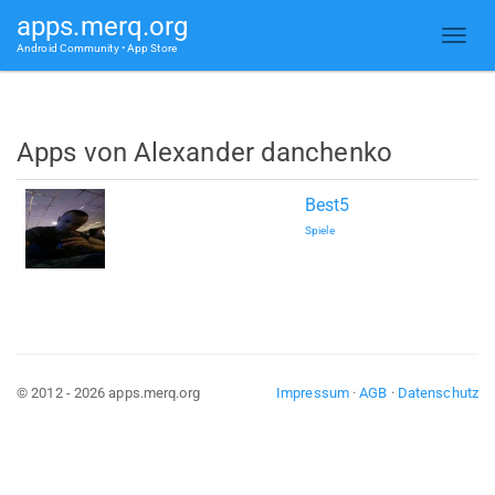
apps.merq.org
Android Community • App Store
Apps von Alexander danchenko
Best5
Spiele
© 2012 - 2026 apps.merq.org
Impressum
·
AGB
·
Datenschutz