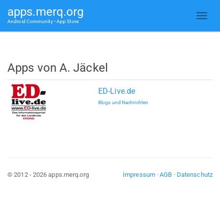
apps.merq.org
Android Community • App Store
Apps von A. Jäckel
ED-Live.de
Blogs und Nachrichten
© 2012 - 2026 apps.merq.org
Impressum
·
AGB
·
Datenschutz