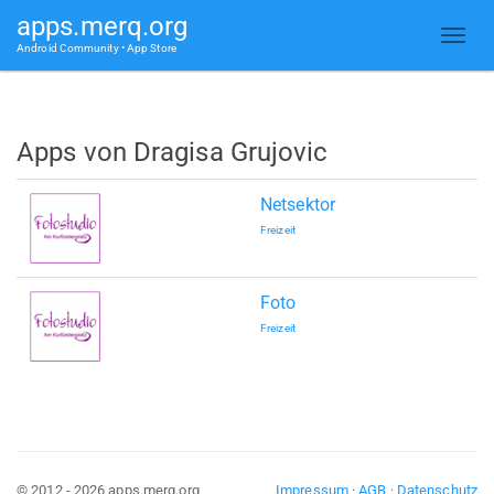
apps.merq.org
Android Community • App Store
Apps von Dragisa Grujovic
Netsektor
Freizeit
Foto
Freizeit
© 2012 - 2026 apps.merq.org
Impressum
·
AGB
·
Datenschutz