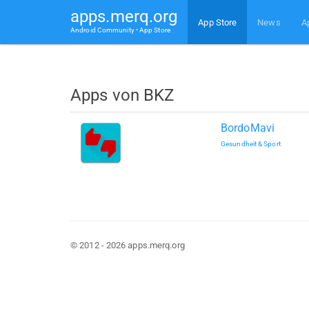
apps.merq.org
App Store
News
A
Android Community • App Store
Apps von BKZ
BordoMavi
Gesundheit & Sport
© 2012 - 2026 apps.merq.org