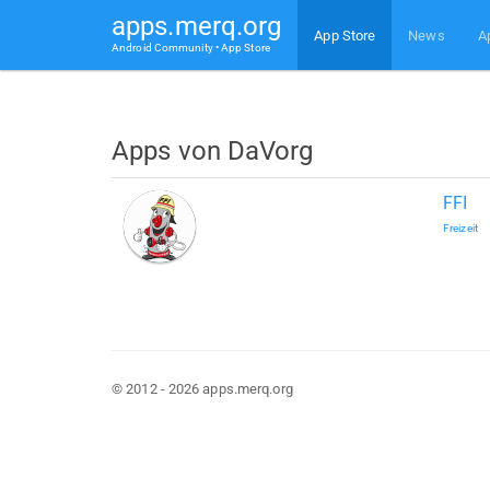
apps.merq.org
App Store
News
A
Android Community • App Store
Apps von DaVorg
FFI
Freizeit
© 2012 - 2026 apps.merq.org