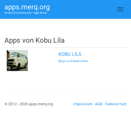
apps.merq.org
Android Community • App Store
Apps von Kobu Lila
KOBU LILA
Blogs und Nachrichten
© 2012 - 2026 apps.merq.org
Impressum
·
AGB
·
Datenschutz