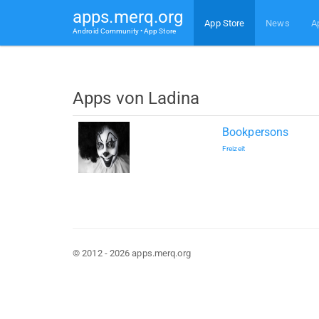
apps.merq.org
App Store
News
A
Android Community • App Store
Apps von Ladina
Bookpersons
Freizeit
© 2012 - 2026 apps.merq.org