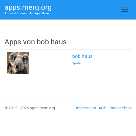
apps.merq.org
Android Community • App Store
Apps von bob haus
bob haus
Spiele
© 2012 - 2026 apps.merq.org
Impressum
·
AGB
·
Datenschutz