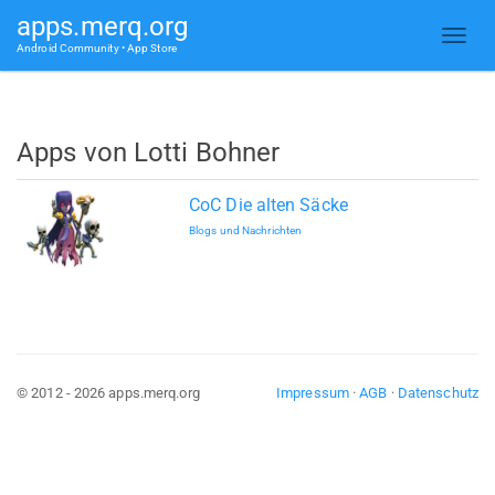
apps.merq.org
Android Community • App Store
Apps von Lotti Bohner
CoC Die alten Säcke
Blogs und Nachrichten
© 2012 - 2026 apps.merq.org
Impressum
·
AGB
·
Datenschutz