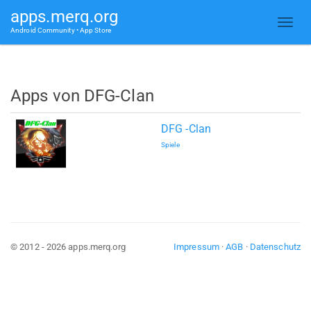
apps.merq.org
Android Community • App Store
Apps von DFG-Clan
DFG -Clan
Spiele
© 2012 - 2026 apps.merq.org
Impressum
·
AGB
·
Datenschutz