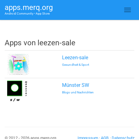
apps.merq.org
Android Community • App Store
Apps von leezen-sale
Leezen-sale
Gesundheit & Sport
Münster SW
Blogs und Nachrichten
© 2012 - 2026 apps.merq.org
Impressum
·
AGB
·
Datenschutz