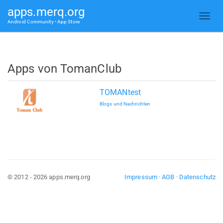
apps.merq.org
Android Community • App Store
Apps von TomanClub
TOMANtest
Blogs und Nachrichten
© 2012 - 2026 apps.merq.org
Impressum
·
AGB
·
Datenschutz