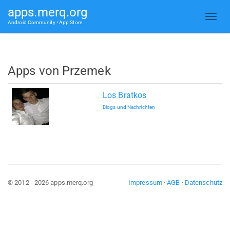
apps.merq.org
Android Community • App Store
Apps von Przemek
Los Bratkos
Blogs und Nachrichten
© 2012 - 2026 apps.merq.org
Impressum
·
AGB
·
Datenschutz