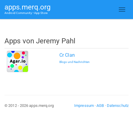
apps.merq.org
Android Community • App Store
Apps von Jeremy Pahl
Cr Clan
Blogs und Nachrichten
© 2012 - 2026 apps.merq.org
Impressum
·
AGB
·
Datenschutz