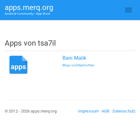
apps.merq.org
Android Community • App Store
Apps von tsa7il
Bani Malik
Blogs und Nachrichten
© 2012 - 2026 apps.merq.org
Impressum
·
AGB
·
Datenschutz