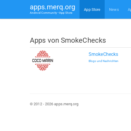
apps.merq.org
App Store
News
A
Android Community • App Store
Apps von SmokeChecks
SmokeChecks
Blogs und Nachrichten
© 2012 - 2026 apps.merq.org