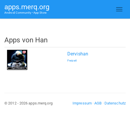
apps.merq.org
Android Community • App Store
Apps von Han
Dervishan
Freizeit
© 2012 - 2026 apps.merq.org
Impressum
·
AGB
·
Datenschutz