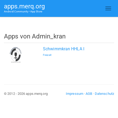
apps.merq.org
Android Community • App Store
Apps von Admin_kran
Schwimmkran HHLA I
Freizeit
© 2012 - 2026 apps.merq.org
Impressum
·
AGB
·
Datenschutz