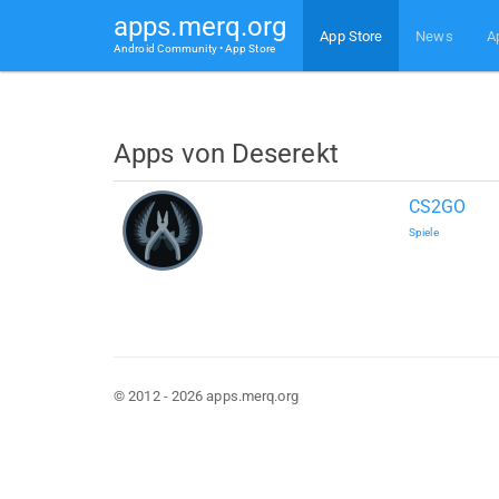
apps.merq.org
App Store
News
A
Android Community • App Store
Apps von Deserekt
CS2GO
Spiele
© 2012 - 2026 apps.merq.org