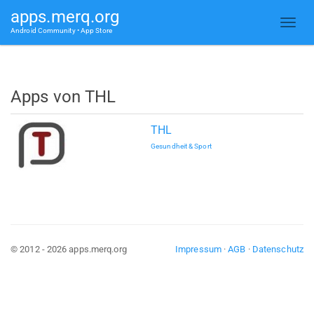
apps.merq.org
Android Community • App Store
Apps von THL
THL
Gesundheit & Sport
© 2012 - 2026 apps.merq.org
Impressum
·
AGB
·
Datenschutz