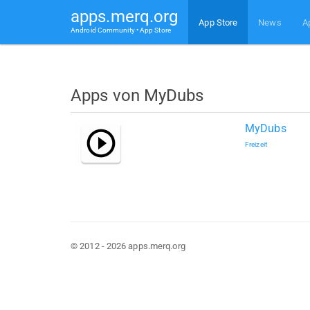
apps.merq.org
App Store
News
A
Android Community • App Store
Apps von MyDubs
MyDubs
Freizeit
© 2012 - 2026 apps.merq.org