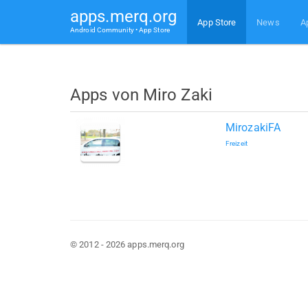
apps.merq.org
App Store
News
A
Android Community • App Store
Apps von Miro Zaki
MirozakiFA
Freizeit
© 2012 - 2026 apps.merq.org