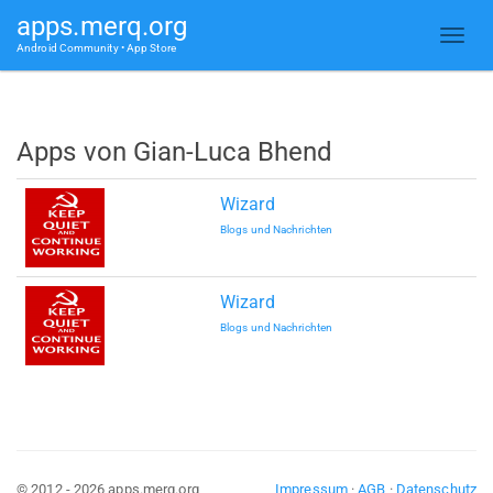
apps.merq.org
Android Community • App Store
Apps von Gian-Luca Bhend
Wizard
Blogs und Nachrichten
Wizard
Blogs und Nachrichten
© 2012 - 2026 apps.merq.org
Impressum
·
AGB
·
Datenschutz