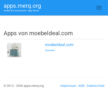
apps.merq.org
Android Community • App Store
Apps von moebeldeal.com
moebeldeal.com
Gewerbe
© 2012 - 2026 apps.merq.org
Impressum
·
AGB
·
Datenschutz