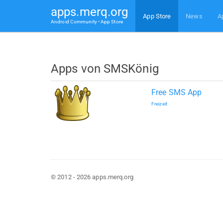
apps.merq.org
App Store
News
A
Android Community • App Store
Apps von SMSKönig
Free SMS App
Freizeit
© 2012 - 2026 apps.merq.org