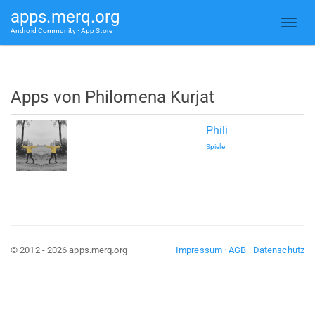
apps.merq.org
Android Community • App Store
Apps von Philomena Kurjat
Phili
Spiele
© 2012 - 2026 apps.merq.org
Impressum
·
AGB
·
Datenschutz