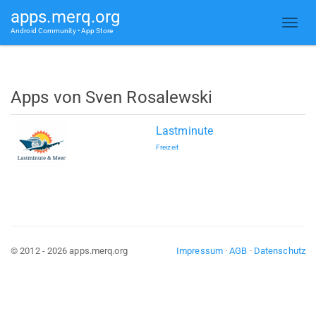
apps.merq.org
Android Community • App Store
Apps von Sven Rosalewski
Lastminute
Freizeit
© 2012 - 2026 apps.merq.org
Impressum
·
AGB
·
Datenschutz