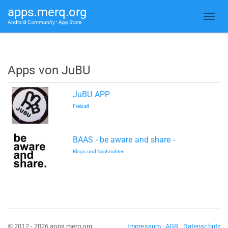
apps.merq.org
Android Community • App Store
Apps von JuBU
JuBU APP
Freizeit
BAAS - be aware and share -
Blogs und Nachrichten
© 2012 - 2026 apps.merq.org
Impressum
·
AGB
·
Datenschutz