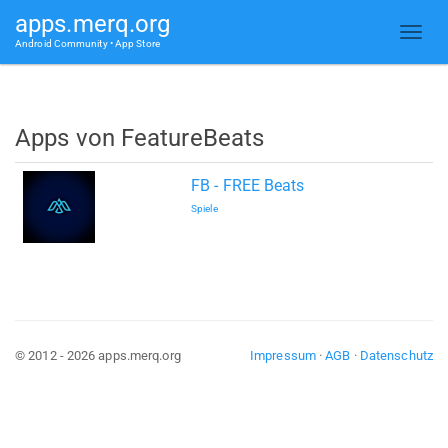
apps.merq.org
Android Community • App Store
Apps von FeatureBeats
FB - FREE Beats
Spiele
© 2012 - 2026 apps.merq.org
Impressum
·
AGB
·
Datenschutz